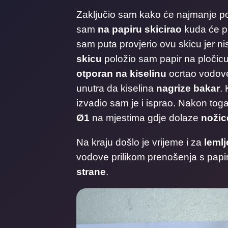
Zaključio sam kako će najmanje posla
sam
na papiru skicirao
kuda će pr
sam puta provjerio ovu skicu jer 
skicu
položio sam papir na pločicu
otporan na kiselinu
ocrtao vodove
unutra da kiselina
nagrize bakar
.
izvadio sam je i isprao. Nakon tog
Ø1
na mjestima gdje dolaze
nožic
Na kraju došlo je vrijeme i za
lemlj
vodove prilikom prenošenja s papi
strane
.