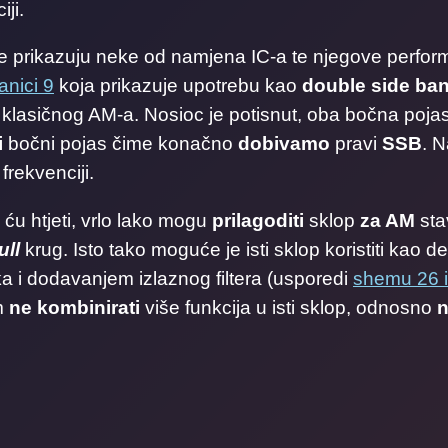
ji.
prikazuju neke od namjena IC-a te njegove performa
anici 9
koja prikazuje upotrebu kao
double side ba
od klasičnog AM-a. Nosioc je potisnut, oba bočna poj
i
bočni pojas čime konačno
dobivamo
pravi
SSB
. N
frekvenciji.
 ću htjeti, vrlo lako mogu
prilagoditi
sklop
za AM
sta
ull
krug. Isto tako moguće je isti sklop koristiti kao
a i dodavanjem izlaznog filtera (usporedi
shemu 26 i
m
ne kombinirati
više funkcija u isti sklop, odnosno
n