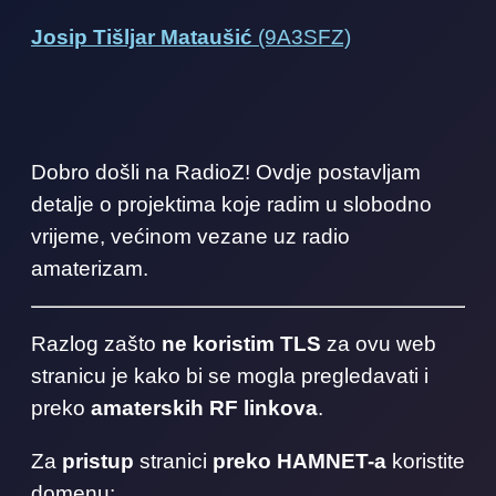
Josip Tišljar Mataušić
(9A3SFZ)
Dobro došli na RadioZ! Ovdje postavljam
detalje o projektima koje radim u slobodno
vrijeme, većinom vezane uz radio
amaterizam.
Razlog zašto
ne koristim TLS
za ovu web
stranicu je kako bi se mogla pregledavati i
preko
amaterskih RF linkova
.
Za
pristup
stranici
preko HAMNET-a
koristite
domenu: