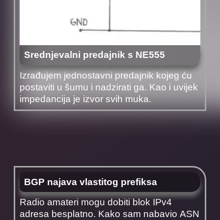
Srednjevalni predajnik s NE555
Izrađujem jednostavni predajnik kojeg ću
postaviti u šumu i nadzirati ga. Kao i uvijek
impedancija je izvor svih muka.
BGP najava vlastitog prefiksa
Radio amateri mogu dobiti blok IPv4
adresa besplatno. Kako sam nabavio ASN