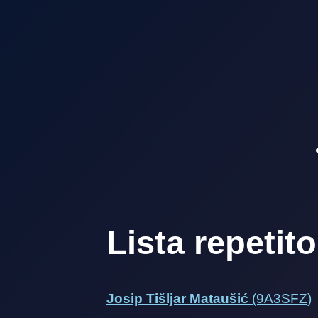
Lista repetit
Josip Tišljar Mataušić
(9A3SFZ)