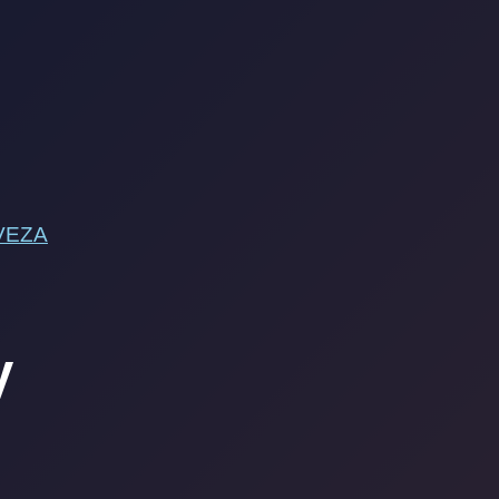
VEZA
V