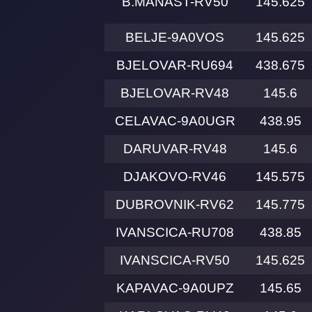
B.MANAST-RV50
145.625
BELJE-9A0VOS
145.625
BJELOVAR-RU694
438.675
BJELOVAR-RV48
145.6
CELAVAC-9A0UGR
438.95
DARUVAR-RV48
145.6
DJAKOVO-RV46
145.575
DUBROVNIK-RV62
145.775
IVANSCICA-RU708
438.85
IVANSCICA-RV50
145.625
KAPAVAC-9A0UPZ
145.65