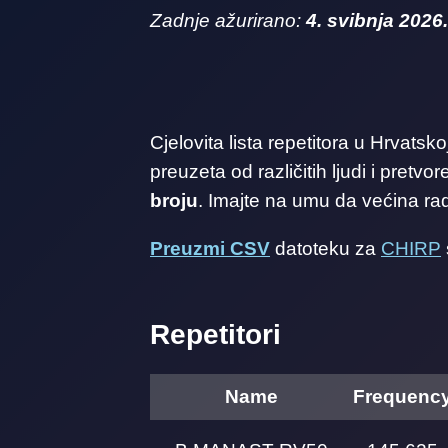
Zadnje ažurirano:
4. svibnja 2026.
Cjelovita lista repetitora u Hrvatsk
preuzeta od različitih ljudi i pretv
broju
. Imajte na umu da većina rad
Preuzmi CSV
datoteku za
CHIRP
Repetitori
Name
Frequenc