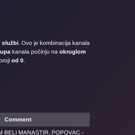
 službi
. Ovo je kombinacija kanala
rupa
kanala počinju na
okruglom
broji
od 0
.
Comment
M BELI MANASTIR, POPOVAC -