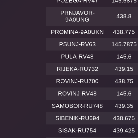
POZEGA-RV47
145.5875
PRNJAVOR-
438.8
9A0UNG
PROMINA-9A0UKN
438.775
PSUNJ-RV63
145.7875
PULA-RV48
145.6
RIJEKA-RU732
439.15
ROVINJ-RU700
438.75
ROVINJ-RV48
145.6
SAMOBOR-RU748
439.35
SIBENIK-RU694
438.675
SISAK-RU754
439.425