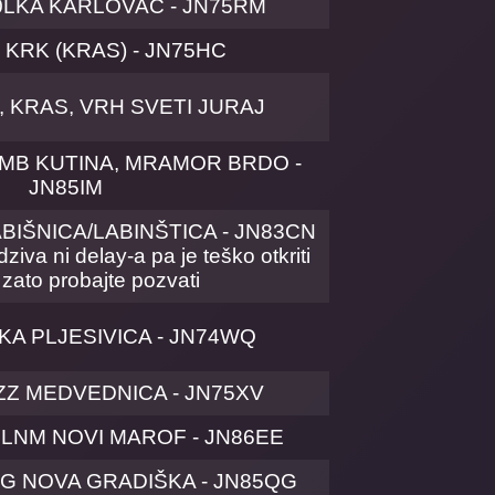
0LKA KARLOVAC - JN75RM
 KRK (KRAS) - JN75HC
 KRAS, VRH SVETI JURAJ
VMB KUTINA, MRAMOR BRDO -
JN85IM
BIŠNICA/LABINŠTICA - JN83CN
ziva ni delay-a pa je teško otkriti
 zato probajte pozvati
KA PLJESIVICA - JN74WQ
ZZ MEDVEDNICA - JN75XV
0LNM NOVI MAROF - JN86EE
NG NOVA GRADIŠKA - JN85QG