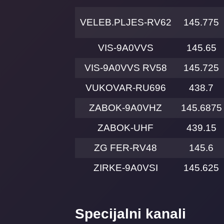
VELEB.PLJES-RV62
145.775
VIS-9A0VVS
145.65
VIS-9A0VVS RV58
145.725
VUKOVAR-RU696
438.7
ZABOK-9A0VHZ
145.6875
ZABOK-UHF
439.15
ZG FER-RV48
145.6
ZIRKE-9A0VSI
145.625
Specijalni kanali