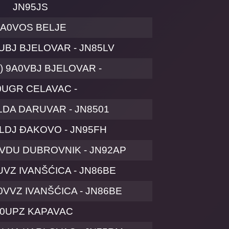
JN95JS
9A0VOS BELJE
UBJ BJELOVAR - JN85LV
) 9A0VBJ BJELOVAR -
0UGR CELAVAC -
LDA DARUVAR - JN8501
LDJ ĐAKOVO - JN95FH
0VDU DUBROVNIK - JN92AP
VZ IVANŠĆICA - JN86BE
0VVZ IVANŠĆICA - JN86BE
0UPZ KAPAVAC