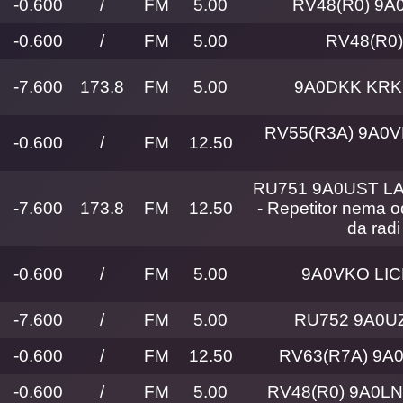
-0.600
/
FM
5.00
RV48(R0) 9A
-0.600
/
FM
5.00
RV48(R0)
-7.600
173.8
FM
5.00
9A0DKK KRK,
RV55(R3A) 9A0
-0.600
/
FM
12.50
RU751 9A0UST LA
-7.600
173.8
FM
12.50
- Repetitor nema od
da radi
-0.600
/
FM
5.00
9A0VKO LIC
-7.600
/
FM
5.00
RU752 9A0U
-0.600
/
FM
12.50
RV63(R7A) 9A
-0.600
/
FM
5.00
RV48(R0) 9A0L