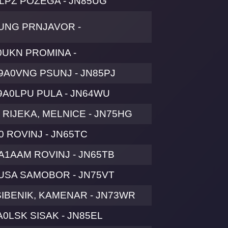
LPZ POŽEGA - JN85UG
UNG PRNJAVOR -
0UKN PROMINA -
9A0VNG PSUNJ - JN85PJ
9A0LPU PULA - JN64WU
RIJEKA, MELNICE - JN75HG
0 ROVINJ - JN65TC
9A1AAM ROVINJ - JN65TB
USA SAMOBOR - JN75VT
ŠIBENIK, KAMENAR - JN73WR
A0LSK SISAK - JN85EL