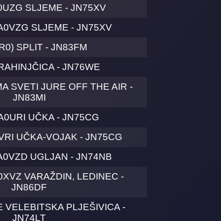
0UZG SLJEME - JN75XV
A0VZG SLJEME - JN75XV
R0) SPLIT - JN83FM
RAHINJČICA - JN76WE
A SVETI JURE OFF THE AIR -
JN83MI
A0URI UČKA - JN75CG
VRI UČKA-VOJAK - JN75CG
A0VZD UGLJAN - JN74NB
0XVZ VARAŽDIN, LEDINEC -
JN86DF
 VELEBITSKA PLJEŠIVICA -
JN74LT