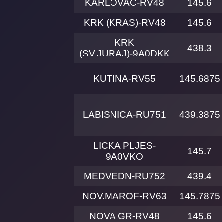
KARLOVAC-RV48
145.6
KRK (KRAS)-RV48
145.6
KRK
438.3
(SV.JURAJ)-9A0DKK
KUTINA-RV55
145.6875
LABISNICA-RU751
439.3875
LICKA PLJES-
145.7
9A0VKO
MEDVEDN-RU752
439.4
NOV.MAROF-RV63
145.7875
NOVA GR-RV48
145.6