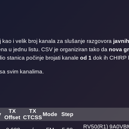
oj kao i velik broj kanala za slušanje razgovora
javnih
orena u jednu listu. CSV je organiziran tako da
nova g
io stanica počinje brojati kanale
od 1
dok ih CHIRP 
sa svim kanalima.
TX
TX
y
Mode
Step
Offset
CTCSS
RV50(R1) 9A0VB