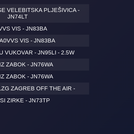
SE VELEBITSKA PLJEŠIVICA -
JN74LT
VVS VIS - JN83BA
A0VVS VIS - JN83BA
 VUKOVAR - JN95LI - 2.5W
Z ZABOK - JN76WA
Z ZABOK - JN76WA
LZG ZAGREB OFF THE AIR -
SI ZIRKE - JN73TP